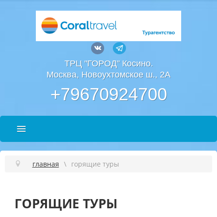
ТРЦ "ГОРОД" Косино.
Москва, Новоухтомское ш., 2А
+79670924700
главная
горящие туры
ГОРЯЩИЕ ТУРЫ